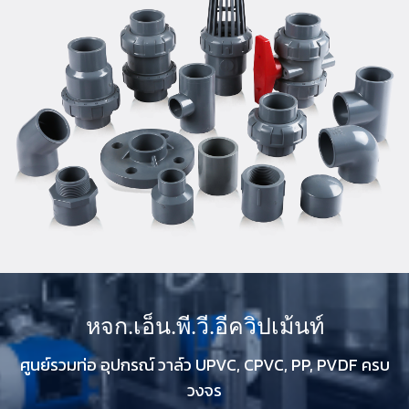
หจก.เอ็น.พี.วี.อีควิปเม้นท์
ศูนย์รวมท่อ อุปกรณ์ วาล์ว UPVC, CPVC, PP, PVDF ครบ
วงจร