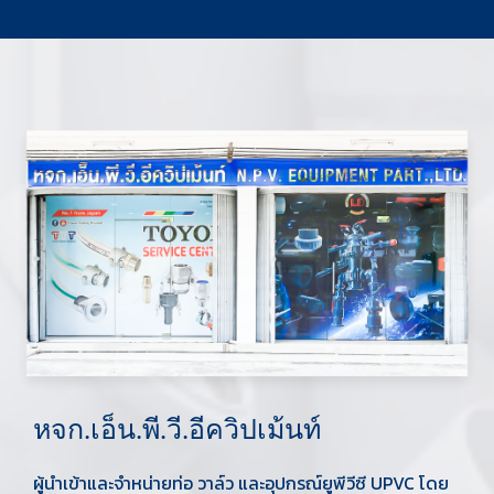
หจก.เอ็น.พี.วี.อีควิปเม้นท์
ผู้นำเข้าและจำหน่ายท่อ วาล์ว และอุปกรณ์ยูพีวีซี UPVC โดย