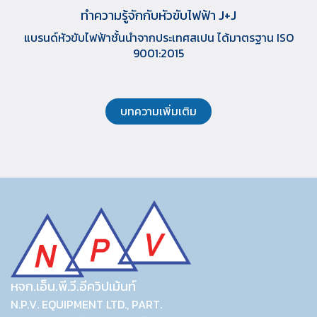
ทำความรู้จักกับหัวขับไฟฟ้า J+J
แบรนด์หัวขับไฟฟ้าชั้นนำจากประเทศสเปน ได้มาตรฐาน ISO
9001:2015
บทความเพิ่มเติม
หจก.เอ็น.พี.วี.อีควิปเม้นท์
N.P.V. EQUIPMENT LTD., PART.