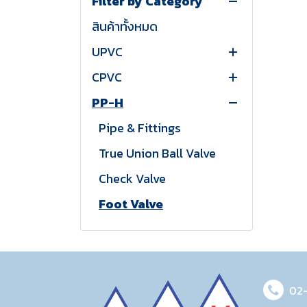
Filter by Category
สินค้าทั้งหมด
UPVC
CPVC
SCH80 Pipe & Fittings
PP-H
DIN STD. Pipe & Fittings
SCH80 Pipe & Fittings
Union
Union
Pipe & Fittings
Ball Valve
Ball Valve
True Union Ball Valve
Check Valve
Check Valve
Check Valve
Foot Valve, Float Valve
Foot Valve
Foot Valve
Butterfly Valve
Butterfly Valve
Butterfly Valve
Gate Valve, Diaphragm
Gate Valve, Diaphragm
Gate Valve, Diaphragm
Valve
Valve
Valve
02
PVDF
Y-Strainer
Y-Strainer