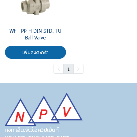
WF - PP-H DIN STD. TU
Ball Valve
เพิ่มลงตะกร้า
1
หจก.เอ็น.พี.วี.อีควิปเม้นท์