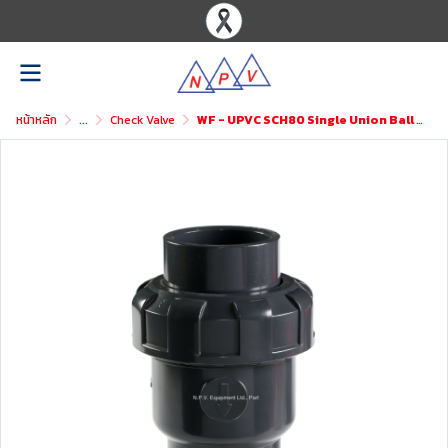
หน้าหลัก
...
Check Valve
WF - UPVC SCH80 Single Union Ball Check Valve Threaded BSPT