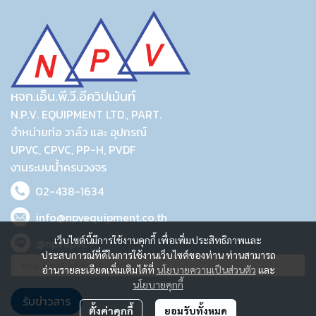
หจก.เอ็น.พี.วี.อีควิปเม้นท์
N.P.V. EQUIPMENT LTD., PART.
จำหน่ายท่อ วาล์ว และ อุปกรณ์
UPVC, CPVC, PP-H, PVDF
งานระบบน้ำครบวงจร
02-438-1634
info@npvequipment.co.th
เว็บไซต์นี้มีการใช้งานคุกกี้ เพื่อเพิ่มประสิทธิภาพและ
@npvupvc
ประสบการณ์ที่ดีในการใช้งานเว็บไซต์ของท่าน ท่านสามารถ
อ่านรายละเอียดเพิ่มเติมได้ที่
นโยบายความเป็นส่วนตัว
และ
นโยบายคุกกี้
รับข่าวสาร
ตั้งค่าคุกกี้
ยอมรับทั้งหมด