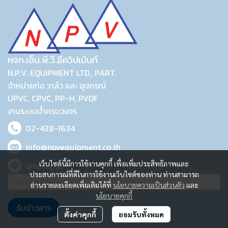
หจก.เอ็น.พี.วี.อีควิปเม้นท์
N.P.V. EQUIPMENT LTD., PART.
จำหน่ายท่อ วาล์ว และ อุปกรณ์
UPVC, CPVC, PP-H, PVDF
งานระบบน้ำครบวงจร
02-438-1634
info@npvequipment.co.th
เว็บไซต์นี้มีการใช้งานคุกกี้ เพื่อเพิ่มประสิทธิภาพและ
@npvupvc
ประสบการณ์ที่ดีในการใช้งานเว็บไซต์ของท่าน ท่านสามารถ
อ่านรายละเอียดเพิ่มเติมได้ที่
นโยบายความเป็นส่วนตัว
และ
นโยบายคุกกี้
รับข่าวสาร
ตั้งค่าคุกกี้
ยอมรับทั้งหมด