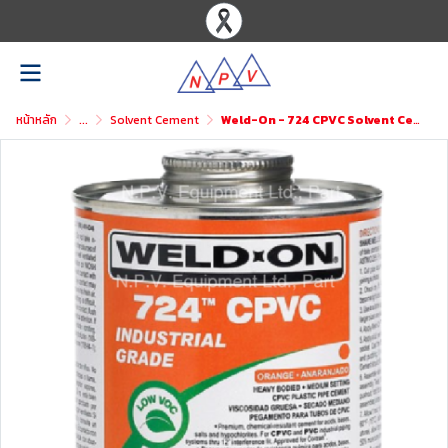
หน้าหลัก
...
Solvent Cement
Weld-On - 724 CPVC Solvent Cement