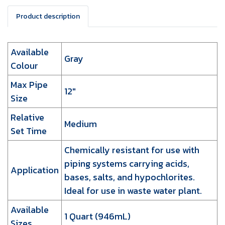
Product description
Available
Gray
Colour
Max Pipe
12"
Size
Relative
Medium
Set Time
Chemically resistant for use with
piping systems carrying acids,
Application
bases, salts, and hypochlorites.
Ideal for use in waste water plant.
Available
1 Quart (946mL)
Sizes