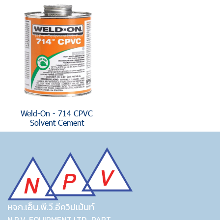
Weld-On - 714 CPVC
Solvent Cement
หจก.เอ็น.พี.วี.อีควิปเม้นท์
N.P.V. EQUIPMENT LTD., PART.