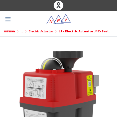
หน้าหลัก
...
Electric Actuator
JJ - Electric Actuator J4C-Series 24-240VAC/24-135VDC