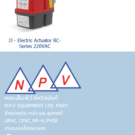
JJ - Electric Actuator RC-
Series 220VAC
หจก.เอ็น.พี.วี.อีควิปเม้นท์
N.P.V. EQUIPMENT LTD., PART.
จำหน่ายท่อ วาล์ว และ อุปกรณ์
UPVC, CPVC, PP-H, PVDF
งานระบบน้ำครบวงจร