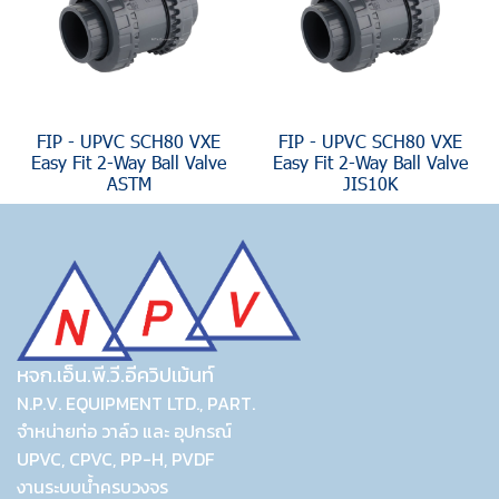
FIP - UPVC SCH80 VXE
FIP - UPVC SCH80 VXE
Easy Fit 2-Way Ball Valve
Easy Fit 2-Way Ball Valve
ASTM
JIS10K
หจก.เอ็น.พี.วี.อีควิปเม้นท์
N.P.V. EQUIPMENT LTD., PART.
จำหน่ายท่อ วาล์ว และ อุปกรณ์
UPVC, CPVC, PP-H, PVDF
งานระบบน้ำครบวงจร