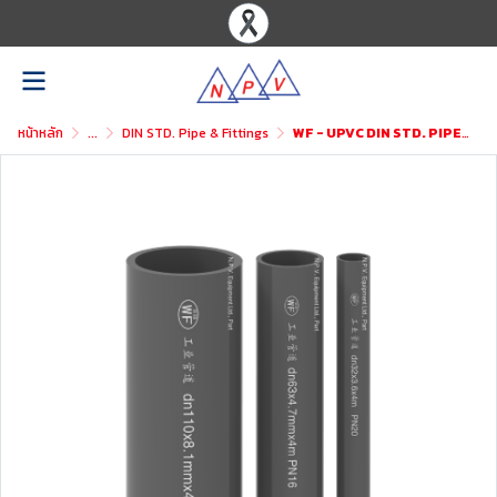
หน้าหลัก
...
DIN STD. Pipe & Fittings
WF - UPVC DIN STD. PIPE 4.00M