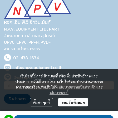
หจก.เอ็น.พี.วี.อีควิปเม้นท์
N.P.V. EQUIPMENT LTD., PART.
จำหน่ายท่อ วาล์ว และ อุปกรณ์
UPVC, CPVC, PP-H, PVDF
งานระบบน้ำครบวงจร
02-438-1634
info@npvequipment.co.th
เว็บไซต์นี้มีการใช้งานคุกกี้ เพื่อเพิ่มประสิทธิภาพและ
@npvupvc
ประสบการณ์ที่ดีในการใช้งานเว็บไซต์ของท่าน ท่านสามารถ
อ่านรายละเอียดเพิ่มเติมได้ที่
นโยบายความเป็นส่วนตัว
และ
นโยบายคุกกี้
รับข่าวสาร
ตั้งค่าคุกกี้
ยอมรับทั้งหมด
2023 © N.P.V. EQUIPMENT LTD., PART.