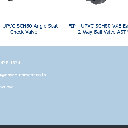
- UPVC SCH80 Angle Seat
FIP - UPVC SCH80 VXE Eas
Check Valve
2-Way Ball Valve AST
-438-1634
o@npvequipment.co.th
pvupvc