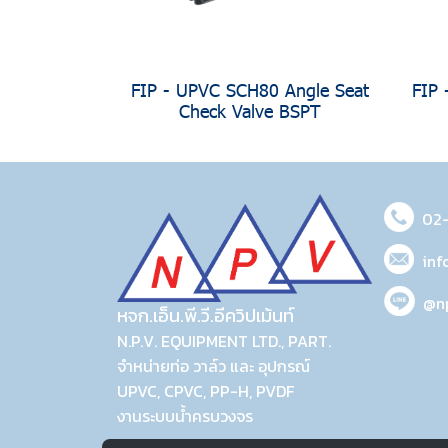
FIP - UPVC SCH80 Angle Seat
FIP 
Check Valve BSPT
02
inf
@n
หจก.เอ็น.พี.วี.อีควิปเม้นท์
N.P.V. EQUIPMENT LTD., PART.
จำหน่ายท่อ วาล์ว และ อุปกรณ์
UPVC, CPVC, PP-H, PVDF
งานระบบน้ำครบวงจร