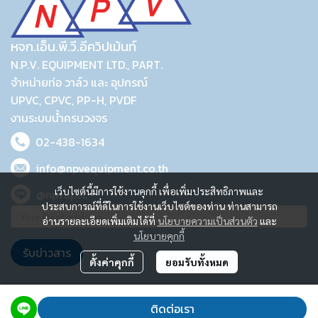
หจก.เอ็น.พี.วี.อีควิปเม้นท์
N.P.V. EQUIPMENT LTD., PART.
จำหน่ายท่อ วาล์ว และ อุปกรณ์
UPVC, CPVC, PP-H, PVDF
งานระบบน้ำครบวงจร
02-438-1634
info@npvequipment.co.th
เว็บไซต์นี้มีการใช้งานคุกกี้ เพื่อเพิ่มประสิทธิภาพและ
@npvupvc
ประสบการณ์ที่ดีในการใช้งานเว็บไซต์ของท่าน ท่านสามารถ
อ่านรายละเอียดเพิ่มเติมได้ที่
นโยบายความเป็นส่วนตัว
และ
นโยบายคุกกี้
รับข่าวสาร
ตั้งค่าคุกกี้
ยอมรับทั้งหมด
2023 © N.P.V. EQUIPMENT LTD., PART.
ติดต่อเรา