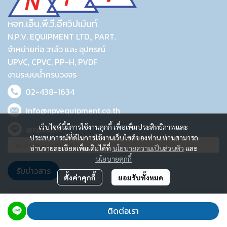
หจก.เอ็น.พี.วี.อีควิปเม้นท์
N.P.V. EQUIPMENT LTD., PART.
จำหน่ายท่อ วาล์ว และ อุปกรณ์
UPVC, CPVC, PP-H, PVDF
งานระบบน้ำครบวงจร
02-438-1634
info@npvequipment.co.th
เว็บไซต์นี้มีการใช้งานคุกกี้ เพื่อเพิ่มประสิทธิภาพและ
@npvupvc
ประสบการณ์ที่ดีในการใช้งานเว็บไซต์ของท่าน ท่านสามารถ
อ่านรายละเอียดเพิ่มเติมได้ที่
นโยบายความเป็นส่วนตัว
และ
นโยบายคุกกี้
รับข่าวสาร
ตั้งค่าคุกกี้
ยอมรับทั้งหมด
2023 © N.P.V. EQUIPMENT LTD., PART.
ติดต่อเรา
Powered By
MakeWebEasy