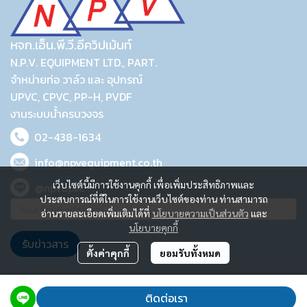
หจก.เอ็น.พี.วี.อีควิปเม้นท์
N.P.V. EQUIPMENT LTD., PART.
จำหน่ายท่อ วาล์ว และ อุปกรณ์
UPVC, CPVC, PP-H, PVDF
งานระบบน้ำครบวงจร
02-438-1634
info@npvequipment.co.th
เว็บไซต์นี้มีการใช้งานคุกกี้ เพื่อเพิ่มประสิทธิภาพและ
@npvupvc
ประสบการณ์ที่ดีในการใช้งานเว็บไซต์ของท่าน ท่านสามารถ
อ่านรายละเอียดเพิ่มเติมได้ที่
นโยบายความเป็นส่วนตัว
และ
นโยบายคุกกี้
รับข่าวสาร
ตั้งค่าคุกกี้
ยอมรับทั้งหมด
2023 © N.P.V. EQUIPMENT LTD., PART.
ติดต่อเรา