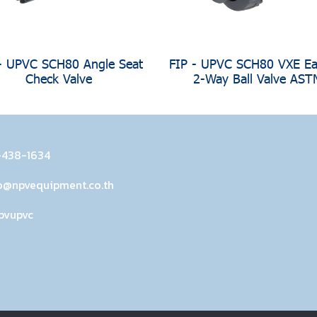
- UPVC SCH80 Angle Seat
FIP - UPVC SCH80 VXE Eas
Check Valve
2-Way Ball Valve AST
-438-1634
o@npvequipment.co.th
pvupvc