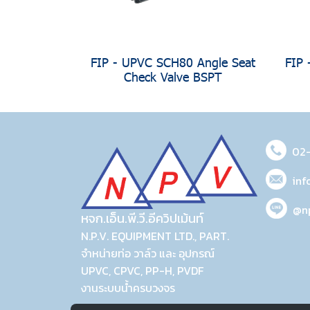
FIP - UPVC SCH80 Angle Seat
FIP 
Check Valve BSPT
02
inf
@n
หจก.เอ็น.พี.วี.อีควิปเม้นท์
N.P.V. EQUIPMENT LTD., PART.
จำหน่ายท่อ วาล์ว และ อุปกรณ์
UPVC, CPVC, PP-H, PVDF
งานระบบน้ำครบวงจร