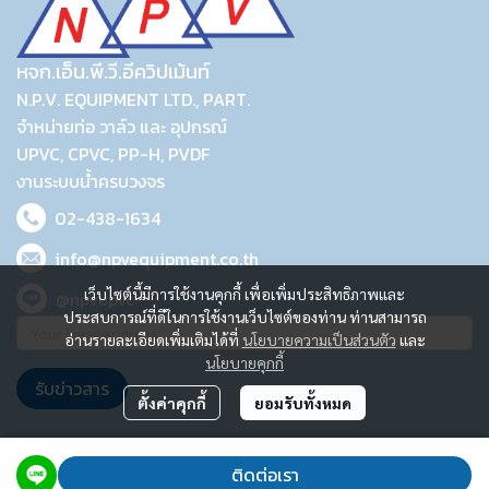
หจก.เอ็น.พี.วี.อีควิปเม้นท์
N.P.V. EQUIPMENT LTD., PART.
จำหน่ายท่อ วาล์ว และ อุปกรณ์
UPVC, CPVC, PP-H, PVDF
งานระบบน้ำครบวงจร
02-438-1634
info@npvequipment.co.th
เว็บไซต์นี้มีการใช้งานคุกกี้ เพื่อเพิ่มประสิทธิภาพและ
@npvupvc
ประสบการณ์ที่ดีในการใช้งานเว็บไซต์ของท่าน ท่านสามารถ
อ่านรายละเอียดเพิ่มเติมได้ที่
นโยบายความเป็นส่วนตัว
และ
นโยบายคุกกี้
รับข่าวสาร
ตั้งค่าคุกกี้
ยอมรับทั้งหมด
2023 © N.P.V. EQUIPMENT LTD., PART.
ติดต่อเรา