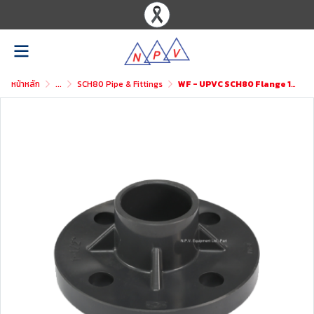
หน้าหลัก
...
SCH80 Pipe & Fittings
WF - UPVC SCH80 Flange 1PC ASTM