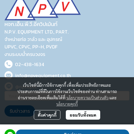
หจก.เอ็น.พี.วี.อีควิปเม้นท์
N.P.V. EQUIPMENT LTD., PART.
จำหน่ายท่อ วาล์ว และ อุปกรณ์
UPVC, CPVC, PP-H, PVDF
งานระบบน้ำครบวงจร
02-438-1634
info@npvequipment.co.th
เว็บไซต์นี้มีการใช้งานคุกกี้ เพื่อเพิ่มประสิทธิภาพและ
@npvupvc
ประสบการณ์ที่ดีในการใช้งานเว็บไซต์ของท่าน ท่านสามารถ
อ่านรายละเอียดเพิ่มเติมได้ที่
นโยบายความเป็นส่วนตัว
และ
นโยบายคุกกี้
รับข่าวสาร
ตั้งค่าคุกกี้
ยอมรับทั้งหมด
2023 © N.P.V. EQUIPMENT LTD., PART.