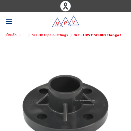
หน้าหลัก
...
SCH80 Pipe & Fittings
WF - UPVC SCH80 Flange 1PC ASTM