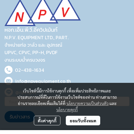
หจก.เอ็น.พี.วี.อีควิปเม้นท์
N.P.V. EQUIPMENT LTD., PART.
จำหน่ายท่อ วาล์ว และ อุปกรณ์
UPVC, CPVC, PP-H, PVDF
งานระบบน้ำครบวงจร
02-438-1634
info@npvequipment.co.th
เว็บไซต์นี้มีการใช้งานคุกกี้ เพื่อเพิ่มประสิทธิภาพและ
@npvupvc
ประสบการณ์ที่ดีในการใช้งานเว็บไซต์ของท่าน ท่านสามารถ
อ่านรายละเอียดเพิ่มเติมได้ที่
นโยบายความเป็นส่วนตัว
และ
นโยบายคุกกี้
รับข่าวสาร
ตั้งค่าคุกกี้
ยอมรับทั้งหมด