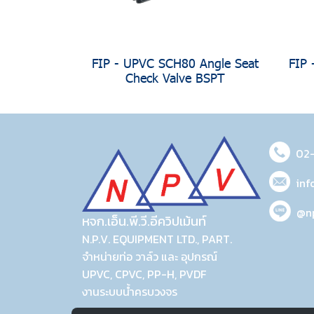
FIP - UPVC SCH80 Angle Seat
FIP 
Check Valve BSPT
02
inf
@n
หจก.เอ็น.พี.วี.อีควิปเม้นท์
N.P.V. EQUIPMENT LTD., PART.
จำหน่ายท่อ วาล์ว และ อุปกรณ์
UPVC, CPVC, PP-H, PVDF
งานระบบน้ำครบวงจร