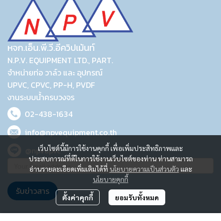
หจก.เอ็น.พี.วี.อีควิปเม้นท์
N.P.V. EQUIPMENT LTD., PART.
จำหน่ายท่อ วาล์ว และ อุปกรณ์
UPVC, CPVC, PP-H, PVDF
งานระบบน้ำครบวงจร
02-438-1634
info@npvequipment.co.th
เว็บไซต์นี้มีการใช้งานคุกกี้ เพื่อเพิ่มประสิทธิภาพและ
@npvupvc
ประสบการณ์ที่ดีในการใช้งานเว็บไซต์ของท่าน ท่านสามารถ
อ่านรายละเอียดเพิ่มเติมได้ที่
นโยบายความเป็นส่วนตัว
และ
นโยบายคุกกี้
รับข่าวสาร
ตั้งค่าคุกกี้
ยอมรับทั้งหมด