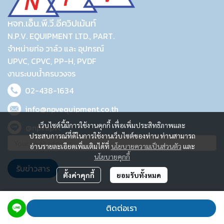
หจก.เอ็น.พี.วี.อีควิปเม้นท์
N.P.V. EQUIPMENT LTD., PART.
จำหน่ายท่อ วาล์ว และ อุปกรณ์
UPVC, CPVC, PP-H, PVDF
งานระบบน้ำครบวงจร
02-438-1634
info@npvequipment.co.th
เว็บไซต์นี้มีการใช้งานคุกกี้ เพื่อเพิ่มประสิทธิภาพและ
@npvupvc
ประสบการณ์ที่ดีในการใช้งานเว็บไซต์ของท่าน ท่านสามารถ
อ่านรายละเอียดเพิ่มเติมได้ที่
นโยบายความเป็นส่วนตัว
และ
นโยบายคุกกี้
รับข่าวสาร
ตั้งค่าคุกกี้
ยอมรับทั้งหมด
2023 © N.P.V. EQUIPMENT LTD., PART.
ติดต่อเรา
Powered By
MakeWebEasy