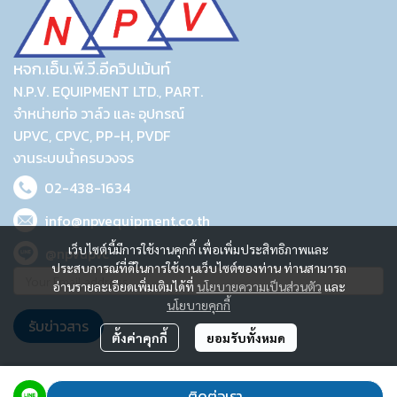
หจก.เอ็น.พี.วี.อีควิปเม้นท์
N.P.V. EQUIPMENT LTD., PART.
จำหน่ายท่อ วาล์ว และ อุปกรณ์
UPVC, CPVC, PP-H, PVDF
งานระบบน้ำครบวงจร
02-438-1634
info@npvequipment.co.th
เว็บไซต์นี้มีการใช้งานคุกกี้ เพื่อเพิ่มประสิทธิภาพและ
@npvupvc
ประสบการณ์ที่ดีในการใช้งานเว็บไซต์ของท่าน ท่านสามารถ
อ่านรายละเอียดเพิ่มเติมได้ที่
นโยบายความเป็นส่วนตัว
และ
นโยบายคุกกี้
รับข่าวสาร
ตั้งค่าคุกกี้
ยอมรับทั้งหมด
2023 © N.P.V. EQUIPMENT LTD., PART.
ติดต่อเรา