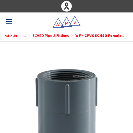
หน้าหลัก
...
SCH80 Pipe & Fittings
WF - CPVC SCH80 Female Adaptor NPT