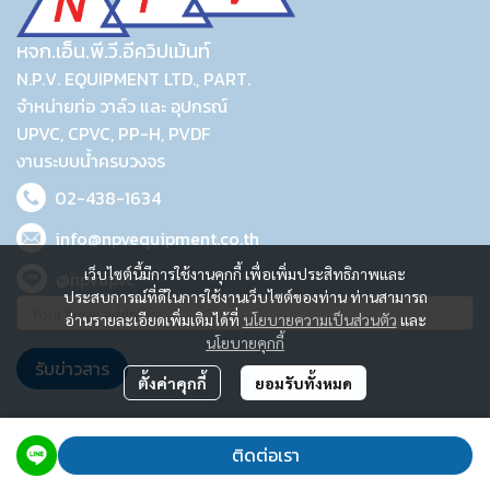
หจก.เอ็น.พี.วี.อีควิปเม้นท์
N.P.V. EQUIPMENT LTD., PART.
จำหน่ายท่อ วาล์ว และ อุปกรณ์
UPVC, CPVC, PP-H, PVDF
งานระบบน้ำครบวงจร
02-438-1634
info@npvequipment.co.th
เว็บไซต์นี้มีการใช้งานคุกกี้ เพื่อเพิ่มประสิทธิภาพและ
@npvupvc
ประสบการณ์ที่ดีในการใช้งานเว็บไซต์ของท่าน ท่านสามารถ
อ่านรายละเอียดเพิ่มเติมได้ที่
นโยบายความเป็นส่วนตัว
และ
นโยบายคุกกี้
รับข่าวสาร
ตั้งค่าคุกกี้
ยอมรับทั้งหมด
2023 © N.P.V. EQUIPMENT LTD., PART.
ติดต่อเรา
Powered By
MakeWebEasy