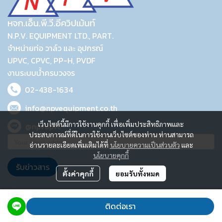
หจก.เอ็น.พี.วี.อีควิปเม้นท์
N.P.V. EQUIPMENT LTD., PART.
จำหน่ายท่อ วาล์ว และ อุปกรณ์
UPVC, CPVC, PP-H, PVDF
งานระบบน้ำครบวงจร
02-438-1634
info@npvequipment.co.th
เว็บไซต์นี้มีการใช้งานคุกกี้ เพื่อเพิ่มประสิทธิภาพและ
@npvupvc
ประสบการณ์ที่ดีในการใช้งานเว็บไซต์ของท่าน ท่านสามารถ
อ่านรายละเอียดเพิ่มเติมได้ที่
นโยบายความเป็นส่วนตัว
และ
นโยบายคุกกี้
รับข่าวสาร
ตั้งค่าคุกกี้
ยอมรับทั้งหมด
2023 © N.P.V. EQUIPMENT LTD., PART.
ติดต่อเรา
Powered By
MakeWebEasy