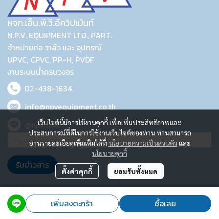
หจก.เอ็น.พี.วี.อีควิปเม้นท์
N.P.V. EQUIPMENT LTD., PART.
จำหน่ายท่อ วาล์ว และ อุปกรณ์
UPVC, CPVC, PP-H, PVDF
งานระบบน้ำครบวงจร
02-438-1634
info@npvequipment.co.th
เว็บไซต์นี้มีการใช้งานคุกกี้ เพื่อเพิ่มประสิทธิภาพและ
@npvupvc
ประสบการณ์ที่ดีในการใช้งานเว็บไซต์ของท่าน ท่านสามารถ
อ่านรายละเอียดเพิ่มเติมได้ที่
นโยบายความเป็นส่วนตัว
และ
นโยบายคุกกี้
รับข่าวสาร
ตั้งค่าคุกกี้
ยอมรับทั้งหมด
2023 © N.P.V. EQUIPMENT LTD., PART.
เพิ่มลงตะกร้า
ซื้อเลย
Powered By
MakeWebEasy