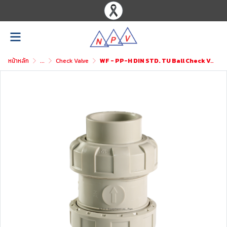
หน้าหลัก
...
Check Valve
WF - PP-H DIN STD. TU Ball Check Valve