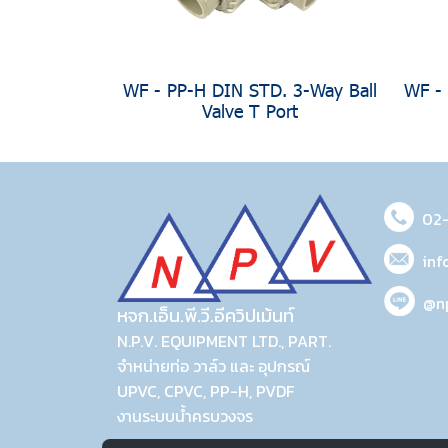
WF - PP-H DIN STD. 3-Way Ball
WF -
Valve T Port
02
inf
@n
หจก.เอ็น.พี.วี.อีควิปเม้นท์
N.P.V. EQUIPMENT LTD., PART.
จำหน่ายท่อ วาล์ว และ อุปกรณ์
UPVC, CPVC, PP-H, PVDF
งานระบบน้ำครบวงจร