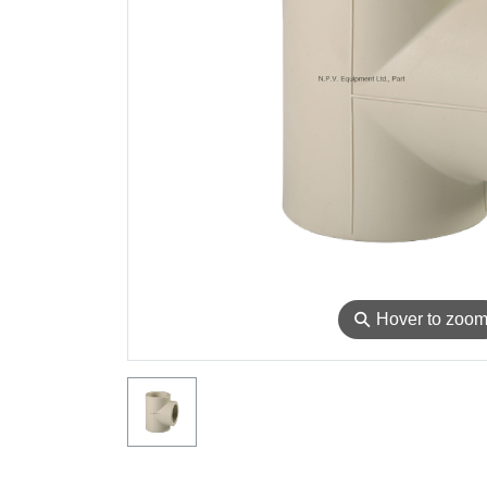
⚲
Hover to zoo