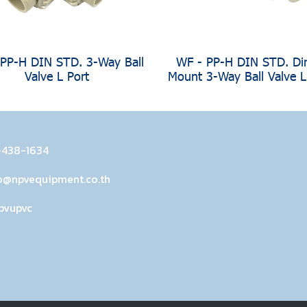
 PP-H DIN STD. 3-Way Ball
WF - PP-H DIN STD. Dir
Valve L Port
Mount 3-Way Ball Valve L
-438-1634
o@npvequipment.co.th
pvupvc