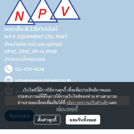
หจก.เอ็น.พี.วี.อีควิปเม้นท์
N.P.V. EQUIPMENT LTD., PART.
จำหน่ายท่อ วาล์ว และ อุปกรณ์
UPVC, CPVC, PP-H, PVDF
งานระบบน้ำครบวงจร
02-438-1634
info@npvequipment.co.th
เว็บไซต์นี้มีการใช้งานคุกกี้ เพื่อเพิ่มประสิทธิภาพและ
@npvupvc
ประสบการณ์ที่ดีในการใช้งานเว็บไซต์ของท่าน ท่านสามารถ
อ่านรายละเอียดเพิ่มเติมได้ที่
นโยบายความเป็นส่วนตัว
และ
นโยบายคุกกี้
รับข่าวสาร
ตั้งค่าคุกกี้
ยอมรับทั้งหมด