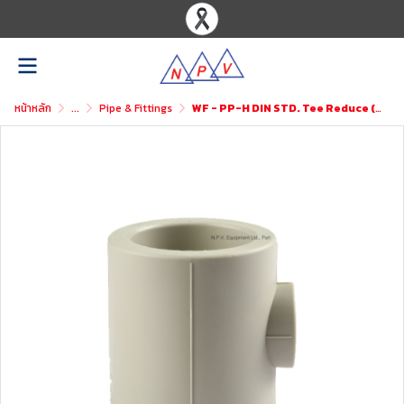
หน้าหลัก
...
Pipe & Fittings
WF - PP-H DIN STD. Tee Reduce (SxSxS)