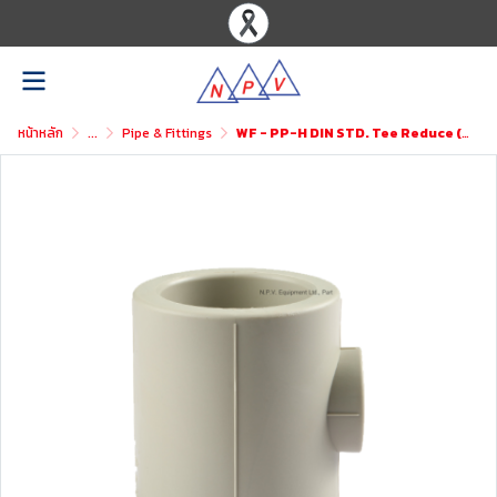
หน้าหลัก
...
Pipe & Fittings
WF - PP-H DIN STD. Tee Reduce (SxSxS)