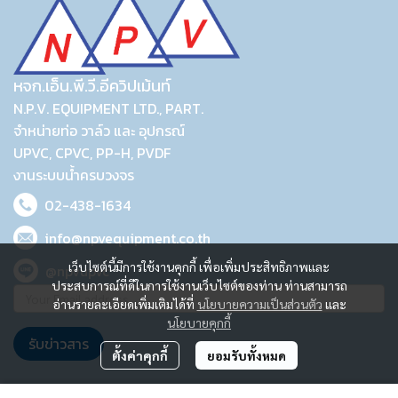
หจก.เอ็น.พี.วี.อีควิปเม้นท์
N.P.V. EQUIPMENT LTD., PART.
จำหน่ายท่อ วาล์ว และ อุปกรณ์
UPVC, CPVC, PP-H, PVDF
งานระบบน้ำครบวงจร
02-438-1634
info@npvequipment.co.th
เว็บไซต์นี้มีการใช้งานคุกกี้ เพื่อเพิ่มประสิทธิภาพและ
@npvupvc
ประสบการณ์ที่ดีในการใช้งานเว็บไซต์ของท่าน ท่านสามารถ
อ่านรายละเอียดเพิ่มเติมได้ที่
นโยบายความเป็นส่วนตัว
และ
นโยบายคุกกี้
รับข่าวสาร
ตั้งค่าคุกกี้
ยอมรับทั้งหมด