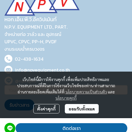
หจก.เอ็น.พี.วี.อีควิปเม้นท์
N.P.V. EQUIPMENT LTD., PART.
จำหน่ายท่อ วาล์ว และ อุปกรณ์
UPVC, CPVC, PP-H, PVDF
งานระบบน้ำครบวงจร
02-438-1634
info@npvequipment.co.th
เว็บไซต์นี้มีการใช้งานคุกกี้ เพื่อเพิ่มประสิทธิภาพและ
@npvupvc
ประสบการณ์ที่ดีในการใช้งานเว็บไซต์ของท่าน ท่านสามารถ
อ่านรายละเอียดเพิ่มเติมได้ที่
นโยบายความเป็นส่วนตัว
และ
นโยบายคุกกี้
รับข่าวสาร
ตั้งค่าคุกกี้
ยอมรับทั้งหมด
2023 © N.P.V. EQUIPMENT LTD., PART.
ติดต่อเรา