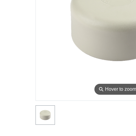
⚲
Hover to zoo