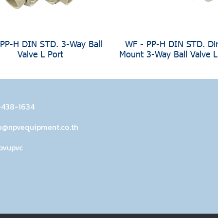
 PP-H DIN STD. 3-Way Ball
WF - PP-H DIN STD. Dir
Valve L Port
Mount 3-Way Ball Valve L
-438-1634
o@npvequipment.co.th
pvupvc