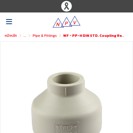
หน้าหลัก
...
Pipe & Fittings
WF - PP-H DIN STD. Coupling Reducer