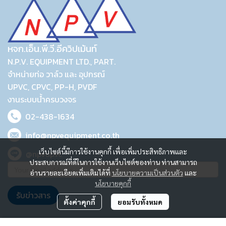
หจก.เอ็น.พี.วี.อีควิปเม้นท์
N.P.V. EQUIPMENT LTD., PART.
จำหน่ายท่อ วาล์ว และ อุปกรณ์
UPVC, CPVC, PP-H, PVDF
งานระบบน้ำครบวงจร
02-438-1634
info@npvequipment.co.th
เว็บไซต์นี้มีการใช้งานคุกกี้ เพื่อเพิ่มประสิทธิภาพและ
@npvupvc
ประสบการณ์ที่ดีในการใช้งานเว็บไซต์ของท่าน ท่านสามารถ
อ่านรายละเอียดเพิ่มเติมได้ที่
นโยบายความเป็นส่วนตัว
และ
นโยบายคุกกี้
รับข่าวสาร
ตั้งค่าคุกกี้
ยอมรับทั้งหมด