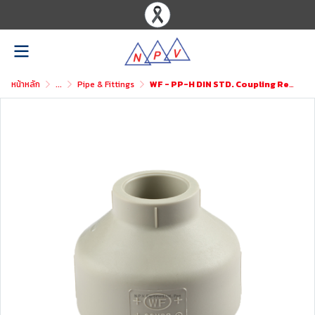
หน้าหลัก
...
Pipe & Fittings
WF - PP-H DIN STD. Coupling Reducer