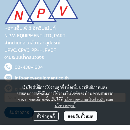
หจก.เอ็น.พี.วี.อีควิปเม้นท์
N.P.V. EQUIPMENT LTD., PART.
จำหน่ายท่อ วาล์ว และ อุปกรณ์
UPVC, CPVC, PP-H, PVDF
งานระบบน้ำครบวงจร
02-438-1634
info@npvequipment.co.th
เว็บไซต์นี้มีการใช้งานคุกกี้ เพื่อเพิ่มประสิทธิภาพและ
@npvupvc
ประสบการณ์ที่ดีในการใช้งานเว็บไซต์ของท่าน ท่านสามารถ
อ่านรายละเอียดเพิ่มเติมได้ที่
นโยบายความเป็นส่วนตัว
และ
นโยบายคุกกี้
รับข่าวสาร
ตั้งค่าคุกกี้
ยอมรับทั้งหมด