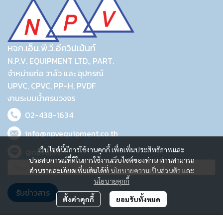
หจก.เอ็น.พี.วี.อีควิปเม้นท์
N.P.V. EQUIPMENT LTD., PART.
จำหน่ายท่อ วาล์ว และ อุปกรณ์
UPVC, CPVC, PP-H, PVDF
งานระบบน้ำครบวงจร
02-438-1634
info@npvequipment.co.th
เว็บไซต์นี้มีการใช้งานคุกกี้ เพื่อเพิ่มประสิทธิภาพและ
@npvupvc
ประสบการณ์ที่ดีในการใช้งานเว็บไซต์ของท่าน ท่านสามารถ
อ่านรายละเอียดเพิ่มเติมได้ที่
นโยบายความเป็นส่วนตัว
และ
นโยบายคุกกี้
รับข่าวสาร
ตั้งค่าคุกกี้
ยอมรับทั้งหมด