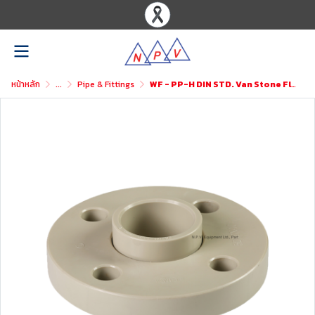
หน้าหลัก
...
Pipe & Fittings
WF - PP-H DIN STD. Van Stone Flange 1PC