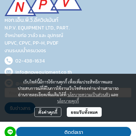
หจก.เอ็น.พี.วี.อีควิปเม้นท์
N.P.V. EQUIPMENT LTD., PART.
จำหน่ายท่อ วาล์ว และ อุปกรณ์
UPVC, CPVC, PP-H, PVDF
งานระบบน้ำครบวงจร
02-438-1634
info@npvequipment.co.th
เว็บไซต์นี้มีการใช้งานคุกกี้ เพื่อเพิ่มประสิทธิภาพและ
@npvupvc
ประสบการณ์ที่ดีในการใช้งานเว็บไซต์ของท่าน ท่านสามารถ
อ่านรายละเอียดเพิ่มเติมได้ที่
นโยบายความเป็นส่วนตัว
และ
นโยบายคุกกี้
รับข่าวสาร
ตั้งค่าคุกกี้
ยอมรับทั้งหมด
2023 © N.P.V. EQUIPMENT LTD., PART.
ติดต่อเรา