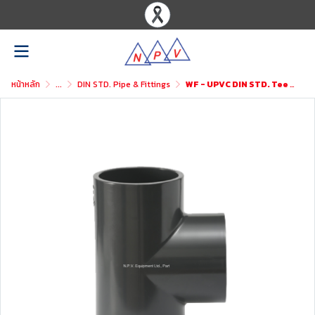
หน้าหลัก
...
DIN STD. Pipe & Fittings
WF - UPVC DIN STD. Tee (SxSxS)