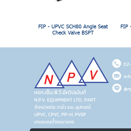
FIP - UPVC SCH80 Angle Seat
FIP 
Check Valve BSPT
02
inf
@n
หจก.เอ็น.พี.วี.อีควิปเม้นท์
N.P.V. EQUIPMENT LTD., PART.
จำหน่ายท่อ วาล์ว และ อุปกรณ์
UPVC, CPVC, PP-H, PVDF
งานระบบน้ำครบวงจร