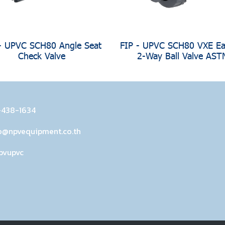
- UPVC SCH80 Angle Seat
FIP - UPVC SCH80 VXE Eas
Check Valve
2-Way Ball Valve AST
-438-1634
o@npvequipment.co.th
pvupvc