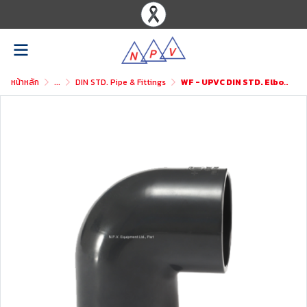
หน้าหลัก
...
DIN STD. Pipe & Fittings
WF - UPVC DIN STD. Elbow 90°