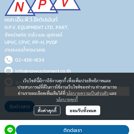
หจก.เอ็น.พี.วี.อีควิปเม้นท์
N.P.V. EQUIPMENT LTD., PART.
จำหน่ายท่อ วาล์ว และ อุปกรณ์
UPVC, CPVC, PP-H, PVDF
งานระบบน้ำครบวงจร
02-438-1634
info@npvequipment.co.th
เว็บไซต์นี้มีการใช้งานคุกกี้ เพื่อเพิ่มประสิทธิภาพและ
@npvupvc
ประสบการณ์ที่ดีในการใช้งานเว็บไซต์ของท่าน ท่านสามารถ
อ่านรายละเอียดเพิ่มเติมได้ที่
นโยบายความเป็นส่วนตัว
และ
นโยบายคุกกี้
รับข่าวสาร
ตั้งค่าคุกกี้
ยอมรับทั้งหมด
2023 © N.P.V. EQUIPMENT LTD., PART.
ติดต่อเรา