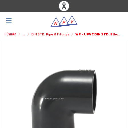
หน้าหลัก
...
DIN STD. Pipe & Fittings
WF - UPVC DIN STD. Elbow 90°