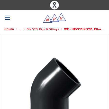
หน้าหลัก
...
DIN STD. Pipe & Fittings
WF - UPVC DIN STD. Elbow 45°