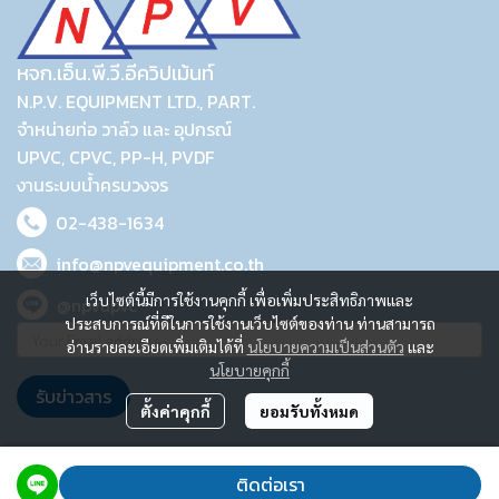
หจก.เอ็น.พี.วี.อีควิปเม้นท์
N.P.V. EQUIPMENT LTD., PART.
จำหน่ายท่อ วาล์ว และ อุปกรณ์
UPVC, CPVC, PP-H, PVDF
งานระบบน้ำครบวงจร
02-438-1634
info@npvequipment.co.th
เว็บไซต์นี้มีการใช้งานคุกกี้ เพื่อเพิ่มประสิทธิภาพและ
@npvupvc
ประสบการณ์ที่ดีในการใช้งานเว็บไซต์ของท่าน ท่านสามารถ
อ่านรายละเอียดเพิ่มเติมได้ที่
นโยบายความเป็นส่วนตัว
และ
นโยบายคุกกี้
รับข่าวสาร
ตั้งค่าคุกกี้
ยอมรับทั้งหมด
2023 © N.P.V. EQUIPMENT LTD., PART.
ติดต่อเรา