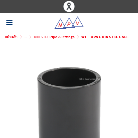
หน้าหลัก
...
DIN STD. Pipe & Fittings
WF - UPVC DIN STD. Coupling