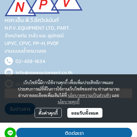
หจก.เอ็น.พี.วี.อีควิปเม้นท์
N.P.V. EQUIPMENT LTD., PART.
จำหน่ายท่อ วาล์ว และ อุปกรณ์
UPVC, CPVC, PP-H, PVDF
งานระบบน้ำครบวงจร
02-438-1634
info@npvequipment.co.th
เว็บไซต์นี้มีการใช้งานคุกกี้ เพื่อเพิ่มประสิทธิภาพและ
@npvupvc
ประสบการณ์ที่ดีในการใช้งานเว็บไซต์ของท่าน ท่านสามารถ
อ่านรายละเอียดเพิ่มเติมได้ที่
นโยบายความเป็นส่วนตัว
และ
นโยบายคุกกี้
รับข่าวสาร
ตั้งค่าคุกกี้
ยอมรับทั้งหมด
2023 © N.P.V. EQUIPMENT LTD., PART.
ติดต่อเรา