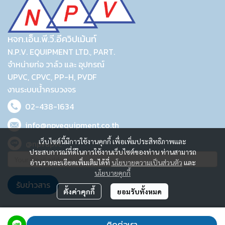
หจก.เอ็น.พี.วี.อีควิปเม้นท์
N.P.V. EQUIPMENT LTD., PART.
จำหน่ายท่อ วาล์ว และ อุปกรณ์
UPVC, CPVC, PP-H, PVDF
งานระบบน้ำครบวงจร
02-438-1634
info@npvequipment.co.th
เว็บไซต์นี้มีการใช้งานคุกกี้ เพื่อเพิ่มประสิทธิภาพและ
@npvupvc
ประสบการณ์ที่ดีในการใช้งานเว็บไซต์ของท่าน ท่านสามารถ
อ่านรายละเอียดเพิ่มเติมได้ที่
นโยบายความเป็นส่วนตัว
และ
นโยบายคุกกี้
รับข่าวสาร
ตั้งค่าคุกกี้
ยอมรับทั้งหมด
2023 © N.P.V. EQUIPMENT LTD., PART.
ติดต่อเรา