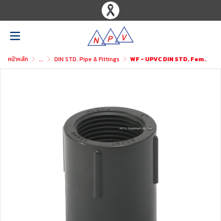
หน้าหลัก
...
DIN STD. Pipe & Fittings
WF - UPVC DIN STD. Female Adaptor