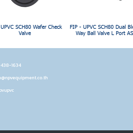
- UPVC SCH80 Wafer Check
FIP - UPVC SCH80 Dual Bl
Valve
Way Ball Valve L Port 
-438-1634
o@npvequipment.co.th
pvupvc