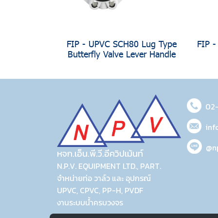
FIP - UPVC SCH80 Lug Type
FIP 
Butterfly Valve Lever Handle
02
inf
@n
หจก.เอ็น.พี.วี.อีควิปเม้นท์
N.P.V. EQUIPMENT LTD., PART.
จำหน่ายท่อ วาล์ว และ อุปกรณ์
UPVC, CPVC, PP-H, PVDF
งานระบบน้ำครบวงจร