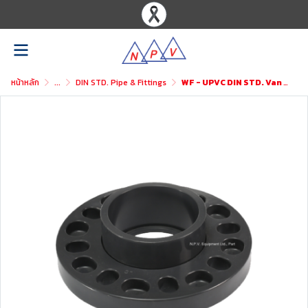
หน้าหลัก
...
DIN STD. Pipe & Fittings
WF - UPVC DIN STD. Van Stone Flange