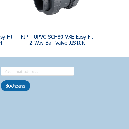
y Fit
FIP - UPVC SCH80 VXE Easy Fit
M
2-Way Ball Valve JIS10K
รับข่าวสาร