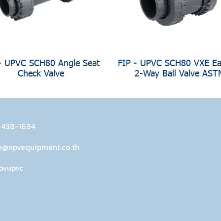
- UPVC SCH80 Angle Seat
FIP - UPVC SCH80 VXE Eas
Check Valve
2-Way Ball Valve AST
-438-1634
o@npvequipment.co.th
pvupvc