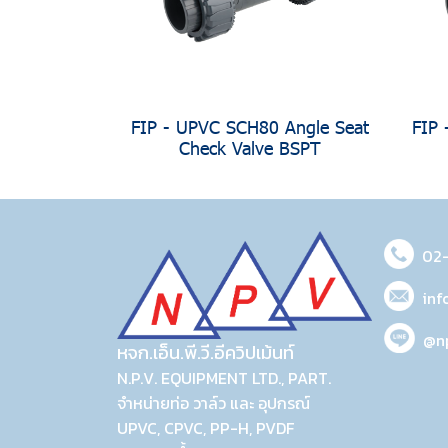
FIP - UPVC SCH80 Angle Seat
FIP 
Check Valve BSPT
02
inf
@n
หจก.เอ็น.พี.วี.อีควิปเม้นท์
N.P.V. EQUIPMENT LTD., PART.
จำหน่ายท่อ วาล์ว และ อุปกรณ์
UPVC, CPVC, PP-H, PVDF