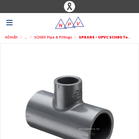
หน้าหลัก
...
SCH80 Pipe & Fittings
SPEARS - UPVC SCH80 Tee Reducer (SxSxS)