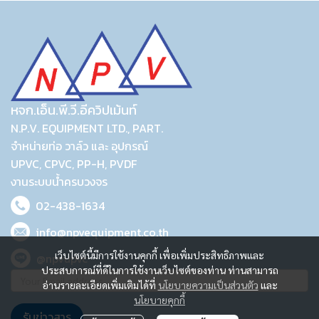
หจก.เอ็น.พี.วี.อีควิปเม้นท์
N.P.V. EQUIPMENT LTD., PART.
จำหน่ายท่อ วาล์ว และ อุปกรณ์
UPVC, CPVC, PP-H, PVDF
งานระบบน้ำครบวงจร
02-438-1634
info@npvequipment.co.th
เว็บไซต์นี้มีการใช้งานคุกกี้ เพื่อเพิ่มประสิทธิภาพและ
@npvupvc
ประสบการณ์ที่ดีในการใช้งานเว็บไซต์ของท่าน ท่านสามารถ
อ่านรายละเอียดเพิ่มเติมได้ที่
นโยบายความเป็นส่วนตัว
และ
นโยบายคุกกี้
รับข่าวสาร