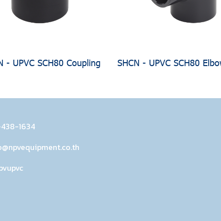
 - UPVC SCH80 Coupling
SHCN - UPVC SCH80 Elbo
-438-1634
o@npvequipment.co.th
pvupvc