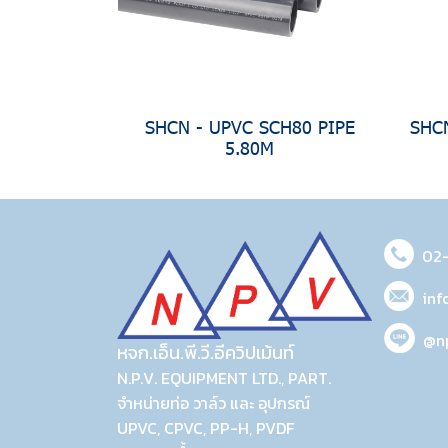
SHCN - UPVC SCH80 PIPE
SHCN
5.80M
02
inf
@n
หจก.เอ็น.พี.วี.อีควิปเม้นท์
N.P.V. EQUIPMENT LTD., PART.
จำหน่ายท่อ วาล์ว และ อุปกรณ์
UPVC, CPVC, PP-H, PVDF