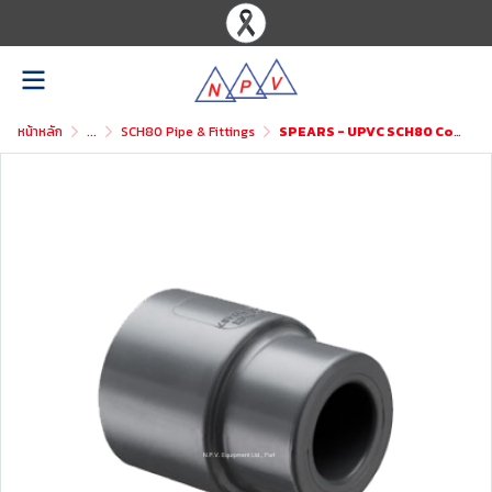
หน้าหลัก
...
SCH80 Pipe & Fittings
SPEARS - UPVC SCH80 Coupling Reducer (SxS)