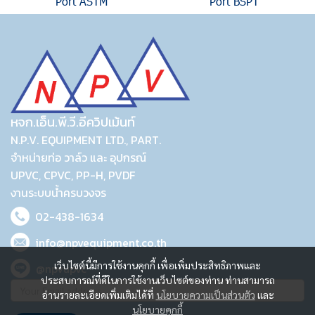
Port ASTM
Port BSPT
หจก.เอ็น.พี.วี.อีควิปเม้นท์
N.P.V. EQUIPMENT LTD., PART.
จำหน่ายท่อ วาล์ว และ อุปกรณ์
UPVC, CPVC, PP-H, PVDF
งานระบบน้ำครบวงจร
02-438-1634
info@npvequipment.co.th
เว็บไซต์นี้มีการใช้งานคุกกี้ เพื่อเพิ่มประสิทธิภาพและ
@npvupvc
ประสบการณ์ที่ดีในการใช้งานเว็บไซต์ของท่าน ท่านสามารถ
อ่านรายละเอียดเพิ่มเติมได้ที่
นโยบายความเป็นส่วนตัว
และ
นโยบายคุกกี้