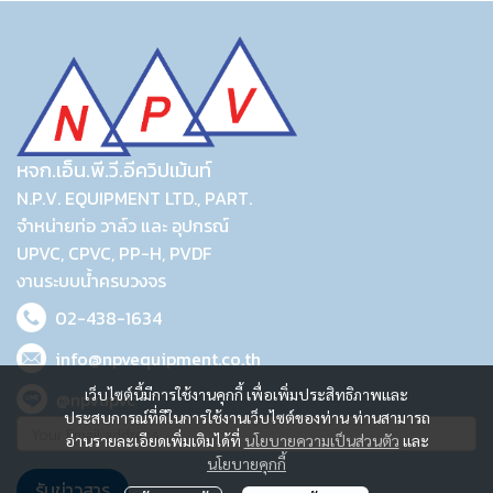
หจก.เอ็น.พี.วี.อีควิปเม้นท์
N.P.V. EQUIPMENT LTD., PART.
จำหน่ายท่อ วาล์ว และ อุปกรณ์
UPVC, CPVC, PP-H, PVDF
งานระบบน้ำครบวงจร
02-438-1634
info@npvequipment.co.th
เว็บไซต์นี้มีการใช้งานคุกกี้ เพื่อเพิ่มประสิทธิภาพและ
@npvupvc
ประสบการณ์ที่ดีในการใช้งานเว็บไซต์ของท่าน ท่านสามารถ
อ่านรายละเอียดเพิ่มเติมได้ที่
นโยบายความเป็นส่วนตัว
และ
นโยบายคุกกี้
รับข่าวสาร