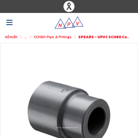
หน้าหลัก
...
SCH80 Pipe & Fittings
SPEARS - UPVC SCH80 Coupling Reducer (SxS)