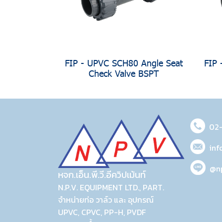
FIP - UPVC SCH80 Angle Seat
FIP 
Check Valve BSPT
02
inf
@n
หจก.เอ็น.พี.วี.อีควิปเม้นท์
N.P.V. EQUIPMENT LTD., PART.
จำหน่ายท่อ วาล์ว และ อุปกรณ์
UPVC, CPVC, PP-H, PVDF