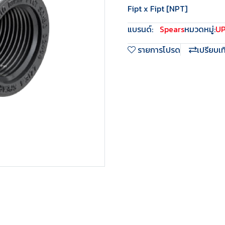
Fipt x Fipt [NPT]
แบรนด์:
Spears
หมวดหมู่:
U
รายการโปรด
เปรียบเ