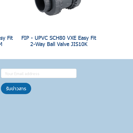
y Fit
FIP - UPVC SCH80 VXE Easy Fit
M
2-Way Ball Valve JIS10K
รับข่าวสาร