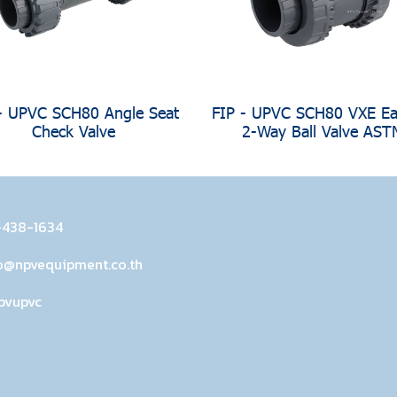
- UPVC SCH80 Angle Seat
FIP - UPVC SCH80 VXE Eas
Check Valve
2-Way Ball Valve AST
-438-1634
o@npvequipment.co.th
pvupvc