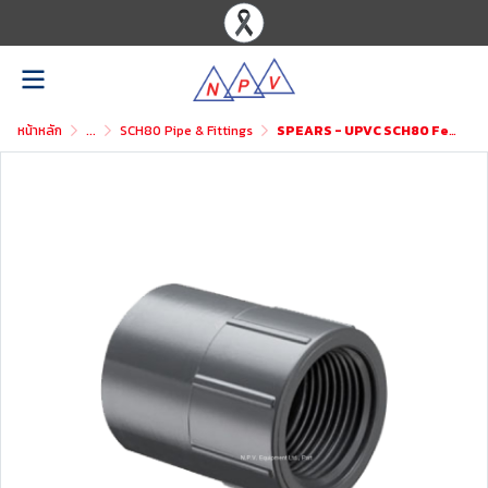
หน้าหลัก
...
SCH80 Pipe & Fittings
SPEARS - UPVC SCH80 Female Adaptor (SxF)