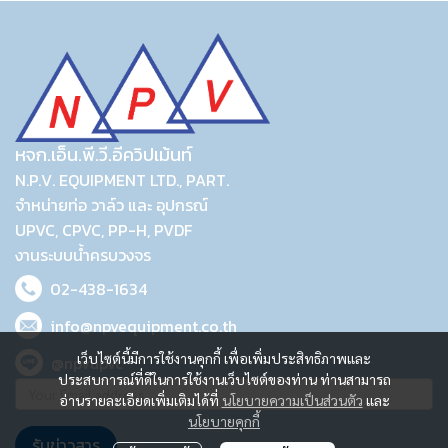
หจก.เอ็น.พี.วี.อีควิปเม้นท์
N.P.V. EQUIPMENT LTD., PART.
จำหน่ายท่อ วาล์ว และ อุปกรณ์
UPVC, CPVC, PP-H, PVDF
งานระบบน้ำครบวงจร
02-438-1634
info@npvequipment.co.th
เว็บไซต์นี้มีการใช้งานคุกกี้ เพื่อเพิ่มประสิทธิภาพและ
@npvupvc
ประสบการณ์ที่ดีในการใช้งานเว็บไซต์ของท่าน ท่านสามารถ
อ่านรายละเอียดเพิ่มเติมได้ที่
นโยบายความเป็นส่วนตัว
และ
นโยบายคุกกี้
รับข่าวสาร