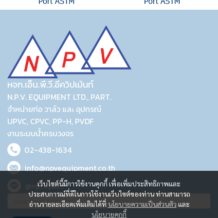
Port ASTM
Port ASTM
หจก.เอ็น.พี.วี.อีควิปเม้นท์
N.P.V. EQUIPMENT LTD., PART.
จำหน่ายท่อ วาล์ว และ อุปกรณ์
UPVC, CPVC, PP-H, PVDF
งานระบบน้ำครบวงจร
02-438-1634
info@npvequipment.co.th
เว็บไซต์นี้มีการใช้งานคุกกี้ เพื่อเพิ่มประสิทธิภาพและ
@npvupvc
ประสบการณ์ที่ดีในการใช้งานเว็บไซต์ของท่าน ท่านสามารถ
อ่านรายละเอียดเพิ่มเติมได้ที่
นโยบายความเป็นส่วนตัว
และ
นโยบายคุกกี้