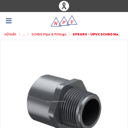
หน้าหลัก
...
SCH80 Pipe & Fittings
SPEARS - UPVC SCH80 Male Adaptor (MxS)